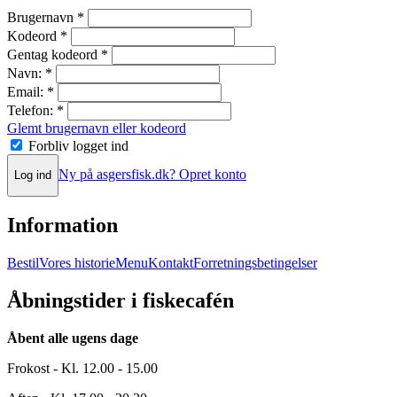
Brugernavn
*
Kodeord
*
Gentag kodeord
*
Navn:
*
Email:
*
Telefon:
*
Glemt brugernavn eller kodeord
Forbliv logget ind
Ny på asgersfisk.dk? Opret konto
Log ind
Information
Bestil
Vores historie
Menu
Kontakt
Forretningsbetingelser
Åbningstider i fiskecafén
Åbent alle ugens dage
Frokost - Kl. 12.00 - 15.00