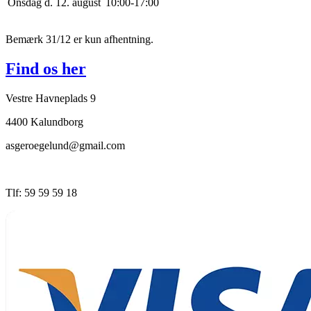
Onsdag d. 12. august
10
:
0
0
-
17
:
0
0
Bemærk 31/12 er kun afhentning.
Find os her
Vestre Havneplads 9
4400 Kalundborg
asgeroegelund@gmail.com
Tlf: 59 59 59 18