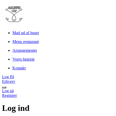
Mad ud af huset
Menu restaurant
Arrangementer
Vores historie
Kontakt
Log På
Erhverv
Log på
Registrer
Log ind